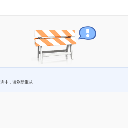
查询中，请刷新重试