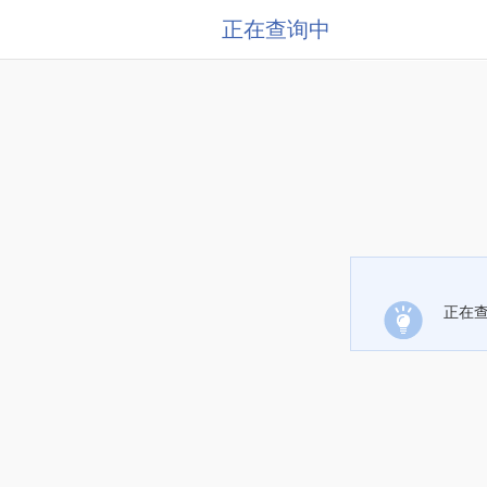
正在查询中
正在