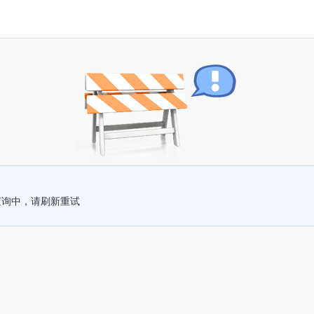
查询中，请刷新重试