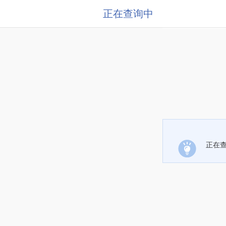
正在查询中
正在