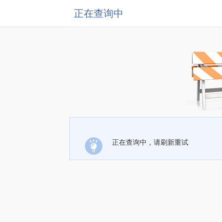
正在查询中
正在查询中，请刷新重试