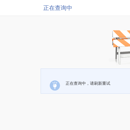
正在查询中
正在查询中，请刷新重试