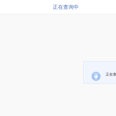
正在查询中
正在