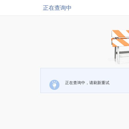
正在查询中
正在查询中，请刷新重试